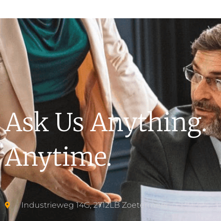
Ask Us Anything.
Anytime.
Industrieweg 14G, 2712LB Zoetermeer