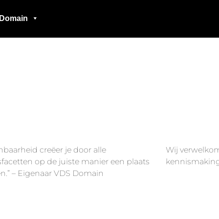
Domain
baarheid creëer je door alle
Wij verwelko
sfacetten op de juiste manier een plaats
kennismakings
en.” – Eigenaar VDS Domain