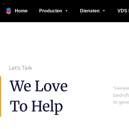
Home
Producten
Diensten
VDS 
Let's Talk
We Love
“Herken
bedrijf
To Help
te gev